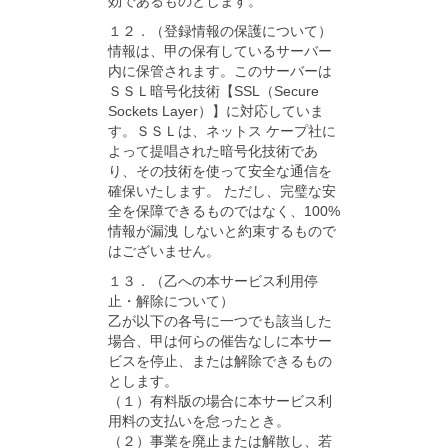
効であるものとします。
１２．（登録情報の保護について）
情報は、甲の保有しているサーバー
内に保管されます。このサーバーは
ＳＳＬ暗号化技術【SSL（Secure
Sockets Layer）】に対応していま
す。ＳＳＬは、ネットス ケープ社に
よって提唱された暗号化技術であ
り、その技術を使って安全な通信を
確保いたします。 ただし、完璧な安
全を保障できるものではなく、100%
情報が漏洩 しないと約束するもので
はございません。
１３．（乙への本サービス利用停
止・解除について）
乙が以下の各号に一つでも該当した
場合、甲は何らの催告なしに本サー
ビスを停止、または解除できるもの
とします。
（１）有料版の場合に本サービス利
用料の支払いを怠ったとき。
（２）事業を廃止または解散し、若