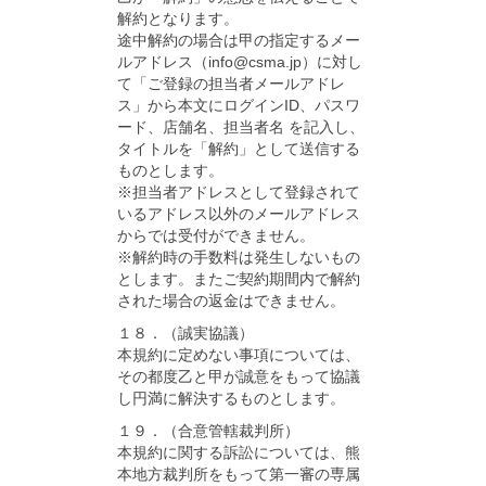
解約となります。
途中解約の場合は甲の指定するメー
ルアドレス（info@csma.jp）に対し
て「ご登録の担当者メールアドレ
ス」から本文にログインID、パスワ
ード、店舗名、担当者名 を記入し、
タイトルを「解約」として送信する
ものとします。
※担当者アドレスとして登録されて
いるアドレス以外のメールアドレス
からでは受付ができません。
※解約時の手数料は発生しないもの
とします。またご契約期間内で解約
された場合の返金はできません。
１８．（誠実協議）
本規約に定めない事項については、
その都度乙と甲が誠意をもって協議
し円満に解決するものとします。
１９．（合意管轄裁判所）
本規約に関する訴訟については、熊
本地方裁判所をもって第一審の専属