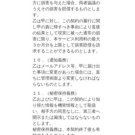
方に損害を与えた場合、両者協議の
うえその損害を賠償するものとしま
す。
乙は甲に対し、この契約の履行に関
し甲の責に帰すべき事由により直接
の結果として現実に被った通常の損
害に限り、本サービス利用料の最大
３か月分を上限として損害賠償を請
求することができるものとします。
１０．（通知義務）
乙はメールアドレス等、甲に届け出
た事項に変更があった場合には、直
ちに管理画面より変更しなければな
らないものとします。
１１．（秘密保持義務）
乙およびに甲は、この契約により知
り得た情報を機密情報として取扱
い、相手方の同意なしに、第三者へ
開示または漏洩してはならないもの
とします。
秘密保持義務は、本契約終了後も有