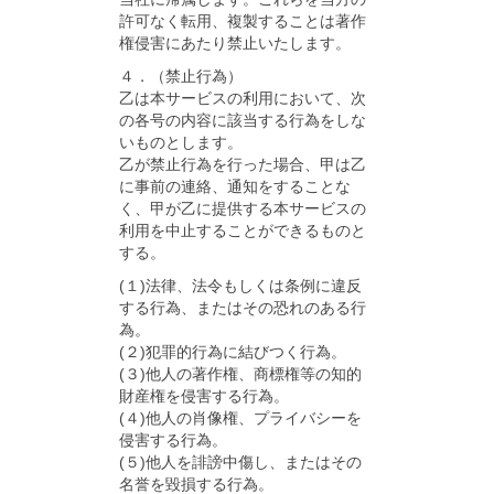
許可なく転用、複製することは著作
権侵害にあたり禁止いたします。
４．（禁止行為）
乙は本サービスの利用において、次
の各号の内容に該当する行為をしな
いものとします。
乙が禁止行為を行った場合、甲は乙
に事前の連絡、通知をすることな
く、甲が乙に提供する本サービスの
利用を中止することができるものと
する。
(１)法律、法令もしくは条例に違反
する行為、またはその恐れのある行
為。
(２)犯罪的行為に結びつく行為。
(３)他人の著作権、商標権等の知的
財産権を侵害する行為。
(４)他人の肖像権、プライバシーを
侵害する行為。
(５)他人を誹謗中傷し、またはその
名誉を毀損する行為。