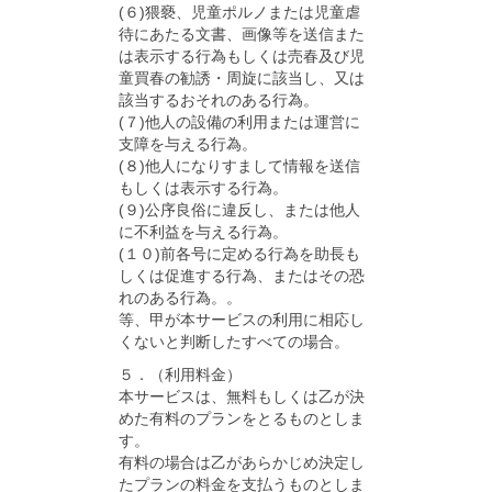
(６)猥褻、児童ポルノまたは児童虐
待にあたる文書、画像等を送信また
は表示する行為もしくは売春及び児
童買春の勧誘・周旋に該当し、又は
該当するおそれのある行為。
(７)他人の設備の利用または運営に
支障を与える行為。
(８)他人になりすまして情報を送信
もしくは表示する行為。
(９)公序良俗に違反し、または他人
に不利益を与える行為。
(１０)前各号に定める行為を助長も
しくは促進する行為、またはその恐
れのある行為。。
等、甲が本サービスの利用に相応し
くないと判断したすべての場合。
５．（利用料金）
本サービスは、無料もしくは乙が決
めた有料のプランをとるものとしま
す。
有料の場合は乙があらかじめ決定し
たプランの料金を支払うものとしま